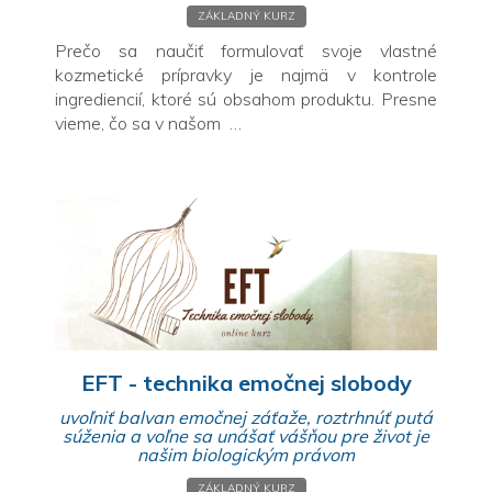
ZÁKLADNÝ KURZ
Prečo sa naučiť formulovať svoje vlastné
kozmetické prípravky je najmä v kontrole
ingrediencií, ktoré sú obsahom produktu. Presne
vieme, čo sa v našom …
EFT - technika emočnej slobody
uvoľniť balvan emočnej záťaže, roztrhnúť putá
súženia a voľne sa unášať vášňou pre život je
našim biologickým právom
ZÁKLADNÝ KURZ