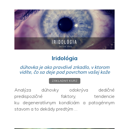
Iridológia
dúhovka je ako pravdivé zrkadlo, v ktorom
vidíte, čo sa deje pod povrchom vašej kože
ZÁKLADNÝ KURZ
Analýza dúhovky odokrýva dedičné
predispozičné faktory, tendencie
ku degeneratívnym kondíciám a patogénnym
stavom a to dekády predtým …