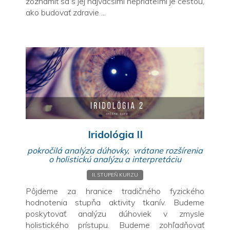
zoznámiť sa s jej najväčšími nepriateľmi je cestou,
ako budovať zdravie ...
Iridológia II
pokročilá analýza dúhovky, vrátane rozšírenia
o holistickú analýzu a interpretáciu
II. STUPEŇ KURZU
Pôjdeme za hranice tradičného fyzického
hodnotenia stupňa aktivity tkanív. Budeme
poskytovať analýzu dúhoviek v zmysle
holistického prístupu. Budeme zohľadňovať