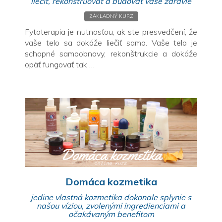
liečiť, rekonštruovať a budovať vaše zdravie
ZÁKLADNÝ KURZ
Fytoterapia je nutnosťou, ak ste presvedčení, že
vaše telo sa dokáže liečiť samo. Vaše telo je
schopné
samoobnovy, rekonštrukcie a dokáže
opäť fungovať tak …
Domáca kozmetika
jedine vlastná kozmetika dokonale splynie s
našou víziou, zvolenými ingredienciami a
očakávaným benefitom