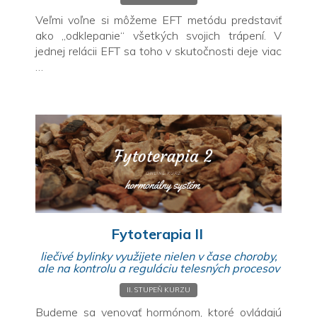
Veľmi voľne si môžeme EFT metódu predstaviť
ako „odklepanie“ všetkých svojich trápení. V
jednej relácii EFT sa toho v skutočnosti deje viac
…
Fytoterapia II
liečivé bylinky využijete nielen v čase choroby,
ale na kontrolu a reguláciu telesných procesov
II. STUPEŇ KURZU
Budeme sa venovať hormónom, ktoré ovládajú