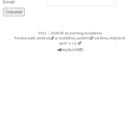
Email:
2011 – 2026 © eLearning Academy
Tvorba web stránok
a
redakčný systém
od firmy
AlejTech,
spol. s r.o.