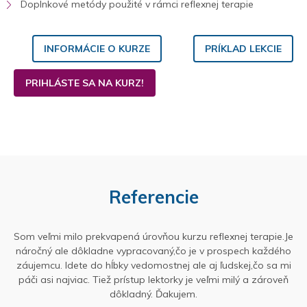
Doplnkové metódy použité v rámci reflexnej terapie
INFORMÁCIE O KURZE
PRÍKLAD LEKCIE
PRIHLÁSTE SA NA KURZ!
Referencie
Som veľmi milo prekvapená úrovňou kurzu reflexnej terapie.Je
náročný ale dôkladne vypracovaný,čo je v prospech každého
záujemcu. Idete do hĺbky vedomostnej ale aj ľudskej,čo sa mi
páči asi najviac. Tiež prístup lektorky je veľmi milý a zároveň
dôkladný. Ďakujem.