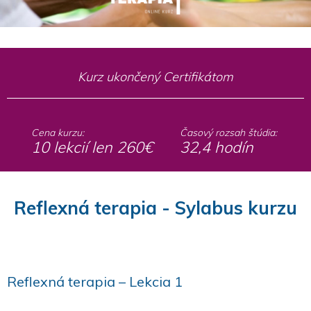
Kurz ukončený Certifikátom
Cena kurzu:
Časový rozsah štúdia:
10 lekcií len 260€
32,4 hodín
Reflexná terapia - Sylabus kurzu
Reflexná terapia – Lekcia 1